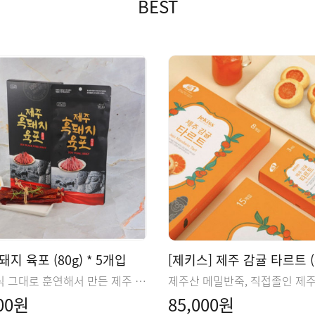
BEST
지 육포 (80g) * 5개입
옛날방식 그대로 훈연해서 만든 제주 흑돼지 육포. 친환경 사육농법으로 길러낸 흑돼지.
000원
85,000원