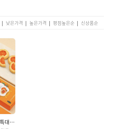
순
|
낮은가격
|
높은가격
|
평점높은순
|
신상품순
[제키스] 제주 감귤 타르트 (특대) 15개입 * 5box