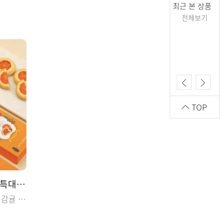
최근 본 상품
전체보기
TOP
[제키스] 제주 감귤 타르트 (특대) 15개입 * 5box
제주산 메밀반죽, 직접졸인 제주감귤 잼, 상큼 달콤한 타르트