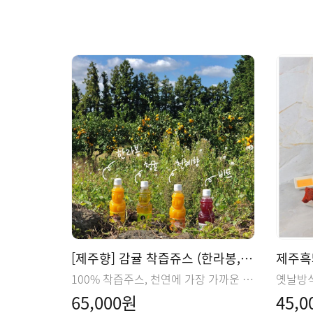
[제주향] 감귤 착즙쥬스 (한라봉, 천혜향, 청귤)
제주흑돼
100% 착즙주스, 천연에 가장 가까운 맛과 향
65,000원
45,