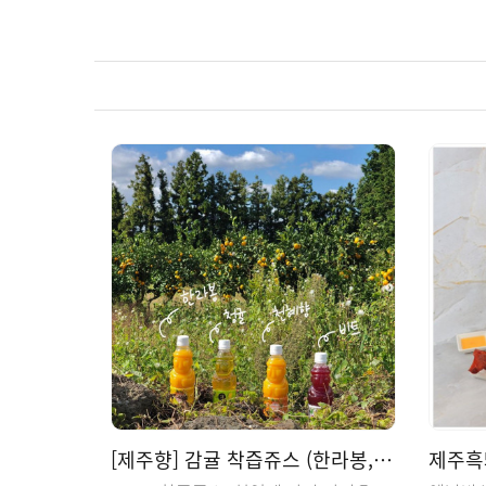
[제주향] 감귤 착즙쥬스 (한라봉, 천혜향, 청귤)
제주흑돼