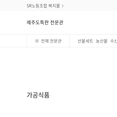
SR노동조합 복지몰
제주도특판 전문관
전체 전문관
선물세트
농산물
수
가공식품